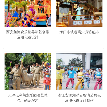
西安丝路欢乐世界演艺创排
海口东坡老码头演艺创排
及服化道设计
天津亿利萌宠乐园演艺总
浙江安澜湖浮云谷演艺总包
包、萌宠演艺
及服化道设计制作